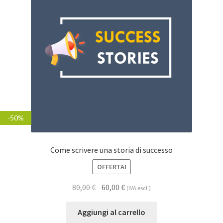
-50%
-50%
Come scrivere una storia di successo
OFFERTA!
80,00
€
60,00
€
(IVA escl.)
Aggiungi al carrello