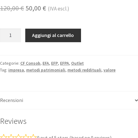
120,00
€
50,00
€
(IVA escl.)
Aggiungi al carrello
Categorie:
CF Consob
,
EFA
,
EFP
,
EFPA
,
Outlet
Tag:
impresa
,
metodi patrimoniali
,
metodi reddituali
,
valore
Recensioni
Reviews
0 out of 5 stars (based on 0 reviews)