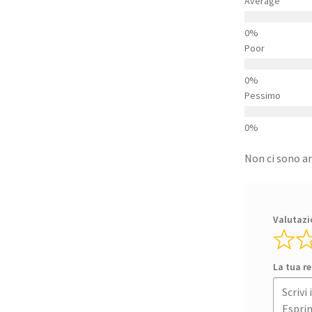
Average
Poor
Pessimo
Non ci sono an
Valutazi
La tua r