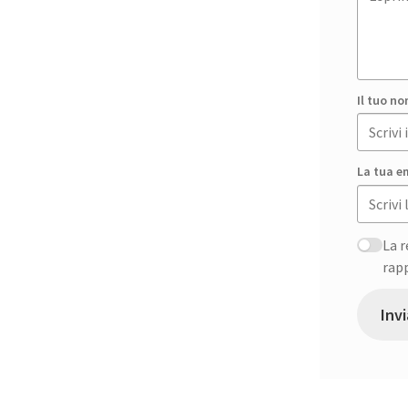
Il tuo n
La tua e
La r
rap
Inv