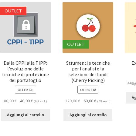
OUTLET
OUTLET
Dalla CPPI alla TIPP:
Strumenti e tecniche
Ex
l’evoluzione delle
per l’analisi e la
tecniche di protezione
selezione dei fondi
del portafoglio
(Cherry Picking)
350
OFFERTA!
OFFERTA!
Ag
80,00
€
40,00
€
120,00
€
60,00
€
(IVA escl.)
(IVA escl.)
Aggiungi al carrello
Aggiungi al carrello