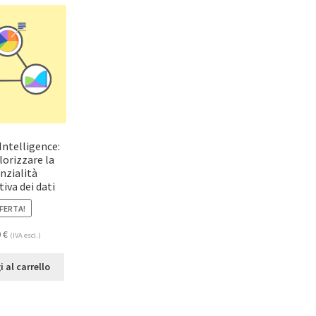
Intelligence:
orizzare la
nzialità
iva dei dati
FERTA!
0
€
(IVA escl.)
 al carrello