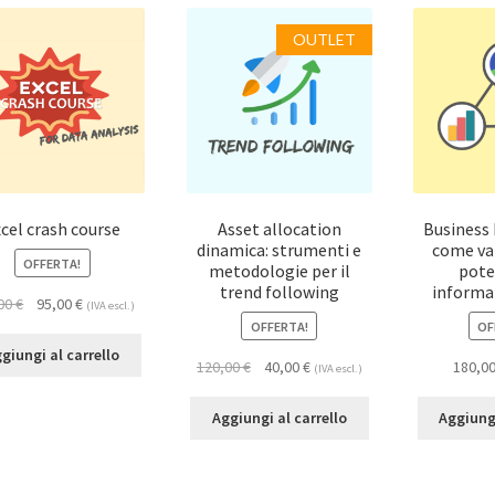
OUTLET
cel crash course
Asset allocation
Business 
dinamica: strumenti e
come val
OFFERTA!
metodologie per il
pote
trend following
informat
,00
€
95,00
€
(IVA escl.)
OFFERTA!
OF
giungi al carrello
120,00
€
40,00
€
180,0
(IVA escl.)
Aggiungi al carrello
Aggiungi